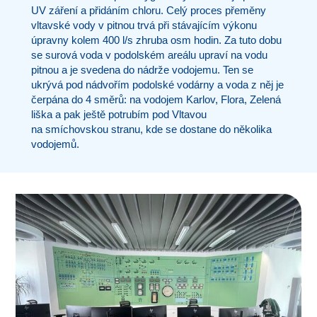
UV záření a přidáním chloru. Celý proces přeměny
vltavské vody v pitnou trvá při stávajícím výkonu
úpravny kolem 400 l/s zhruba osm hodin. Za tuto dobu
se surová voda v podolském areálu upraví na vodu
pitnou a je svedena do nádrže vodojemu. Ten se
ukrývá pod nádvořím podolské vodárny a voda z něj je
čerpána do 4 směrů: na vodojem Karlov, Flora, Zelená
liška a pak ještě potrubím pod Vltavou
na smíchovskou stranu, kde se dostane do několika
vodojemů.