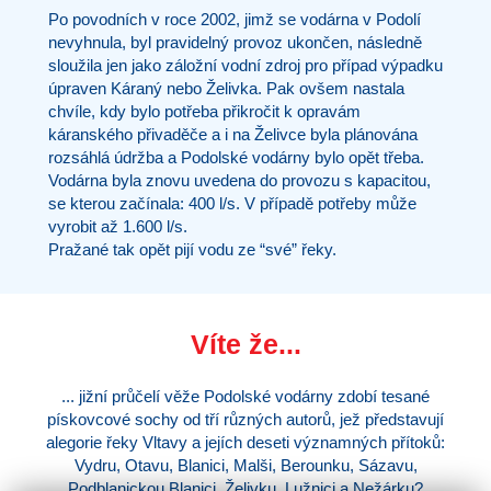
Po povodních v roce 2002, jimž se vodárna v Podolí
nevyhnula, byl pravidelný provoz ukončen, následně
sloužila jen jako záložní vodní zdroj pro případ výpadku
úpraven Káraný nebo Želivka. Pak ovšem nastala
chvíle, kdy bylo potřeba přikročit k opravám
káranského přivaděče a i na Želivce byla plánována
rozsáhlá údržba a Podolské vodárny bylo opět třeba.
Vodárna byla znovu uvedena do provozu s kapacitou,
se kterou začínala: 400 l/s. V případě potřeby může
vyrobit až 1.600 l/s.
Pražané tak opět pijí vodu ze “své” řeky.
Víte že...
... jižní průčelí věže Podolské vodárny zdobí tesané
pískovcové sochy od tří různých autorů, jež představují
alegorie řeky Vltavy a jejích deseti významných přítoků:
Vydru, Otavu, Blanici, Malši, Berounku, Sázavu,
Podblanickou Blanici, Želivku, Lužnici a Nežárku?