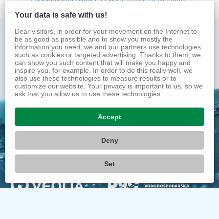
Your data is safe with us!
Dear visitors, in order for your movement on the Internet to
Pokud se chcete dozvědět víc, pokračujte do dalších částí
be as good as possible and to show you mostly the
information you need, we and our partners use technologies
úpravny...
such as cookies or targeted advertising. Thanks to them, we
can show you such content that will make you happy and
inspire you, for example. In order to do this really well, we
Pitná voda z Vltavy
Čerpadla
also use these technologies to measure results or to
Čiření a filtrování
customize our website. Your privacy is important to us, so we
ask that you allow us to use these technologies.
Accept
Deny
Set