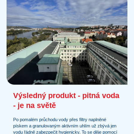
Výsledný produkt - pitná voda
- je na světě
Po pomalém průchodu vody přes filtry naplněné
pískem a granulovaným aktivním uhlím už zbývá jen
vodu řádně zabezpečit hygienicky. To se děje pomocí