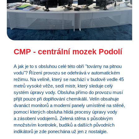
CMP - centrální mozek Podolí
A jak je to s obsluhou celé této obří "továrny na pitnou
vodu"? Řízení provozu se odehrává v automatickém
režimu. Na velíně, který se nachází v budově vedle 45
metrů vysoké věže, sedí mistr, který sleduje celý
systém úpravy vody. Obsluha přímo do provozu musí
přijít pouze při doplňování chemikálií. Velín obsahuje
dvanáct monitorů a moderní panely umístěné na stěně,
pomocí kterých obsluha hlídá procesy úpravy vody
a zásobení vodojemů. Zelená stěna s působivým
množstvím kontrolek, budíků a dalších původních
indikátorů je zde ponechána už jen z nostalgie.